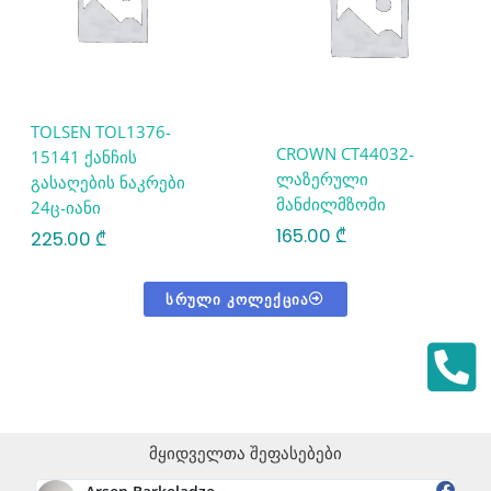
TOLSEN TOL1376-
CROWN CT44032-
15141 ქანჩის
ლაზერული
გასაღების ნაკრები
მანძილმზომი
24ც-იანი
165.00
₾
225.00
₾
ᲡᲠᲣᲚᲘ ᲙᲝᲚᲔᲥᲪᲘᲐ
მყიდველთა შეფასებები