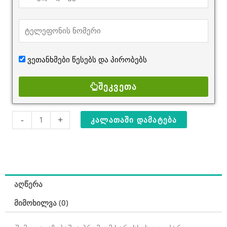
ვეთანხმები წესებს და
პირობებს
ᲨᲔᲙᲕᲔᲗᲐ
რაოდენობა:
-
+
ᲙᲐᲚᲐᲗᲐᲨᲘ ᲓᲐᲛᲐᲢᲔᲑᲐ
TOTAL
TG103512
ელ.
ბალახის
სათიბი
აღწერა
350ვტ
მიმოხილვა (0)