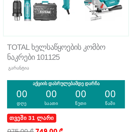
TOTAL ხელსაწყოების კომბო
ნაკრები 101125
გარანტია
აქციის დასრულებამდე დარჩა
00
00
00
00
დღე
საათი
წუთი
წამი
ᲗᲕᲔᲨᲘ 31 ᲚᲐᲠᲘ
Original
Current
975.00
₾
749.00
₾