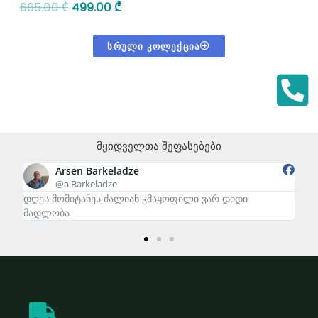
665.00
₾
499.00
₾
ᲡᲠᲣᲚᲘ ᲙᲝᲚᲔᲥᲪᲘᲐ
მყიდველთა შეფასებები
Arsen Barkeladze
@a.Barkeladze
დღეს მომიტანეს ძალიან კმაყოფილი ვარ დიდი
zal
მადლობა