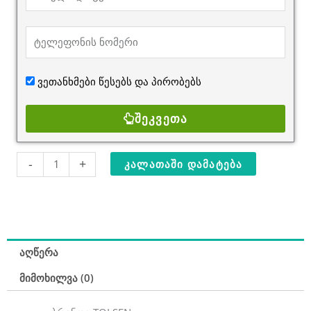
ვეთანხმები წესებს და
პირობებს
ᲨᲔᲙᲕᲔᲗᲐ
რაოდენობა:
-
+
ᲙᲐᲚᲐᲗᲐᲨᲘ ᲓᲐᲛᲐᲢᲔᲑᲐ
TOLSEN
TOL1448-
15395
ქანჩის
გასაღების
აღწერა
ნაკრები
65ც-
მიმოხილვა (0)
იანი