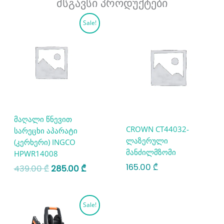
მსგავსი პროდუქტები
Original
Current
Sale!
price
price
was:
is:
439.00 ₾.
285.00 ₾.
მაღალი წნევით
CROWN CT44032-
სარეცხი აპარატი
ლაზერული
(კერხერი) INGCO
მანძილმზომი
HPWR14008
165.00
₾
439.00
₾
285.00
₾
Original
Current
Sale!
price
price
was:
is: