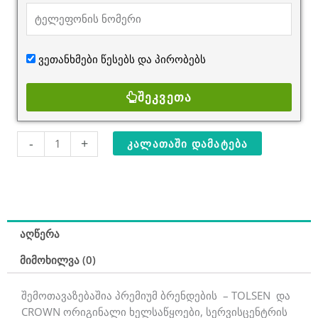
ვეთანხმები წესებს და
პირობებს
ᲨᲔᲙᲕᲔᲗᲐ
რაოდენობა:
-
+
ᲙᲐᲚᲐᲗᲐᲨᲘ ᲓᲐᲛᲐᲢᲔᲑᲐ
კომბო
ნაკრები
TOLSEN,
CROWN
აღწერა
მიმოხილვა (0)
შემოთავაზებაშია პრემიუმ ბრენდების – TOLSEN და
CROWN ორიგინალი ხელსაწყოები, სერვისცენტრის