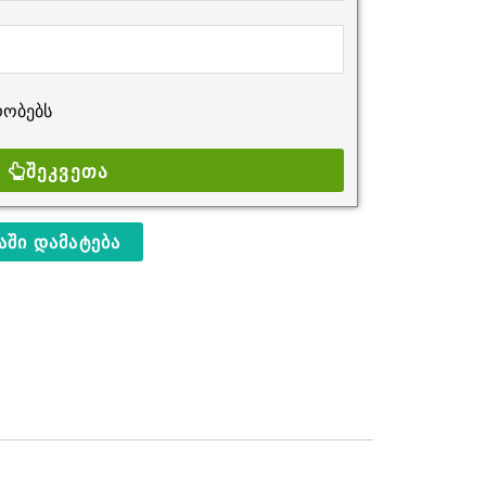
ობებს
ᲨᲔᲙᲕᲔᲗᲐ
ᲨᲘ ᲓᲐᲛᲐᲢᲔᲑᲐ