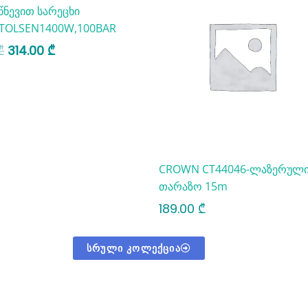
წნევით სარეცხი
400.00 ₾.
314.00 ₾.
 TOLSEN1400W,100BAR
₾
314.00
₾
CROWN CT44046-ლაზერულ
თარაზო 15m
189.00
₾
ᲡᲠᲣᲚᲘ ᲙᲝᲚᲔᲥᲪᲘᲐ