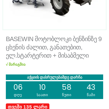
BASEWIN მოტობლოკი ბენზინზე 9
ცხენის ძალით, განათებით,
ელ.სტარტერით + მისაბმელი
√ მარაგშია
აქციის დასრულებამდე დარჩა
06
10
58
43
დღე
საათი
წუთი
წამი
ᲗᲕᲔᲨᲘ 135 ᲚᲐᲠᲘ